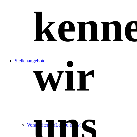
kenn
wir
Stellenangebote
uns
Vorarbeiter GaLaBau (m/w)