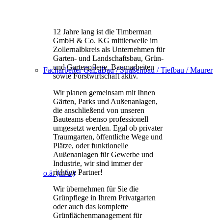
12 Jahre lang ist die Timberman
GmbH & Co. KG mittlerweile im
Zollernalbkreis als Unternehmen für
Garten- und Landschaftsbau, Grün-
und Gartenpflege, Baumarbeiten
Facharbeiter GaLaBau / Straßenbau / Tiefbau / Maurer
sowie Forstwirtschaft aktiv.
Wir planen gemeinsam mit Ihnen
Gärten, Parks und Außenanlagen,
die anschließend von unseren
Bauteams ebenso professionell
umgesetzt werden. Egal ob privater
Traumgarten, öffentliche Wege und
Plätze, oder funktionelle
Außenanlagen für Gewerbe und
Industrie, wir sind immer der
richtige Partner!
o.ä. (m/w)
Wir übernehmen für Sie die
Grünpflege in Ihrem Privatgarten
oder auch das komplette
Grünflächenmanagement für