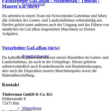
Facharbeiter GaLaBau / Straßenbau / Tiefbau /
Forstwirtschaft
Maurer o.ä. (m/w)
Du arbeitest in einem Team mit Schwerpunkt Gartenbau und führst
alle Arbeiten des Garten- und Landschaftsbaus selbstständig aus.
Hierbei gehört unter anderem auch der Umgang und das Führen von
sämtlichen im GaLaBau eingesetzten Maschinen zu Deinen
Aufgaben.
Vorarbeiter GaLaBau (m/w)
Brennholzhandel
Du kalkulierst, planst und betreust unsere Baustellen im Garten- und
Landschaftsbau, als auch in der Grünpflege. Hierzu gehören
selbstverständlich auch Kundenbesuche und Bauleitersitzungen,
aber auch die Disposition unseres Maschinenparks sowie die
Materialbeschaffung.
Kontakt
Timberman GmbH & Co. KG
Hülbenstraße 8
72475 Bitz
Winterdienst