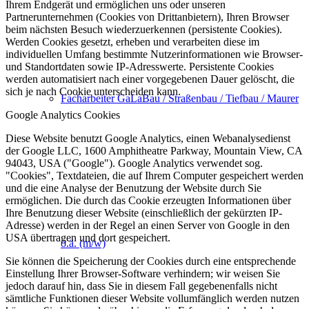
Ihrem Endgerät und ermöglichen uns oder unseren
Partnerunternehmen (Cookies von Drittanbietern), Ihren Browser
beim nächsten Besuch wiederzuerkennen (persistente Cookies).
Werden Cookies gesetzt, erheben und verarbeiten diese im
individuellen Umfang bestimmte Nutzerinformationen wie Browser-
und Standortdaten sowie IP-Adresswerte. Persistente Cookies
werden automatisiert nach einer vorgegebenen Dauer gelöscht, die
sich je nach Cookie unterscheiden kann.
Facharbeiter GaLaBau / Straßenbau / Tiefbau / Maurer
Google Analytics Cookies
Diese Website benutzt Google Analytics, einen Webanalysedienst
der Google LLC, 1600 Amphitheatre Parkway, Mountain View, CA
94043, USA ("Google"). Google Analytics verwendet sog.
"Cookies", Textdateien, die auf Ihrem Computer gespeichert werden
und die eine Analyse der Benutzung der Website durch Sie
ermöglichen. Die durch das Cookie erzeugten Informationen über
Ihre Benutzung dieser Website (einschließlich der gekürzten IP-
Adresse) werden in der Regel an einen Server von Google in den
USA übertragen und dort gespeichert.
o.ä. (m/w)
Sie können die Speicherung der Cookies durch eine entsprechende
Einstellung Ihrer Browser-Software verhindern; wir weisen Sie
jedoch darauf hin, dass Sie in diesem Fall gegebenenfalls nicht
sämtliche Funktionen dieser Website vollumfänglich werden nutzen