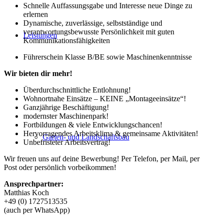
Schnelle Auffassungsgabe und Interesse neue Dinge zu
erlernen
Dynamische, zuverlässige, selbstständige und
verantwortungsbewusste Persönlichkeit mit guten
Leistungen
Kommunikationsfähigkeiten
Führerschein Klasse B/BE sowie Maschinenkenntnisse
Wir bieten dir mehr!
Überdurchschnittliche Entlohnung!
Wohnortnahe Einsätze – KEINE „Montageeinsätze“!
Ganzjährige Beschäftigung!
modernster Maschinenpark!
Fortbildungen & viele Entwicklungschancen!
Hervorragendes Arbeitsklima & gemeinsame Aktivitäten!
Garten- und Landschaftsbau
Unbefristeter Arbeitsvertrag!
Wir freuen uns auf deine Bewerbung! Per Telefon, per Mail, per
Post oder persönlich vorbeikommen!
Ansprechpartner:
Matthias Koch
+49 (0) 1727513535
(auch per WhatsApp)