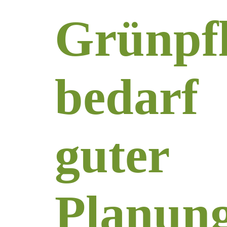
Grünpf
bedarf
guter
Planun