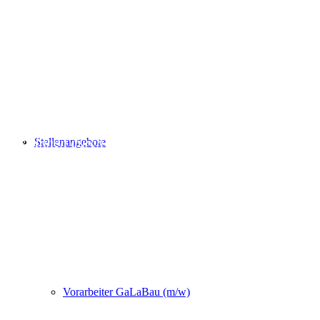
Mit etwas Grün wird alles viel schöner: Eigenheime
werden wertvoller und ansprechender durch
attraktive Gärten und Vorgärten. Die Lebensqualität
in Städten und Gemeinden steigt durch Parks und
andere Grünanlagen. Und Gewerbeimmobilien
gewinnen durch Grünflächen oft erheblich an Reiz.
Stellenangebote
Machen Sie die Welt ein bisschen schöner: Wir von
der Timberman GmbH & Co. KG unterstützen Sie
dabei.
Vorarbeiter GaLaBau (m/w)