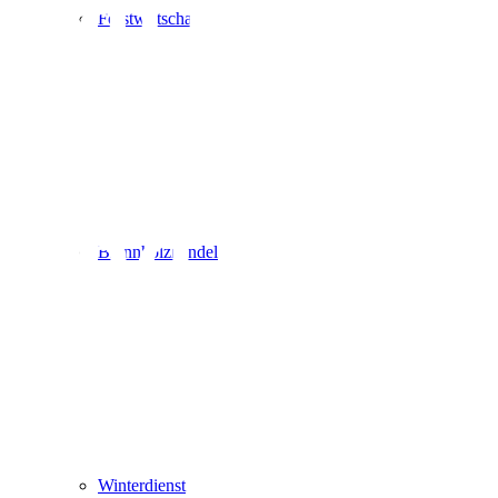
Partner
Forstwirtschaft
für Grün-
und
Brennholzhandel
Gartenpfl
Winterdienst