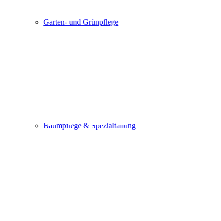
Garten- und Grünpflege
GmbH
&
Co. KG –
Baumpflege & Spezialfällung
Ihr